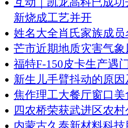
互动｜凯龙高科已成功
新烧成工艺并开
姓名大全肖氏家族成员
芒市近期地质灾害气象
福特F-150皮卡生产
新生儿手臂抖动的原因
焦作理工大餐厅窗口美
四农桥荣获武进区农村
内蒙古久泰新材料科技