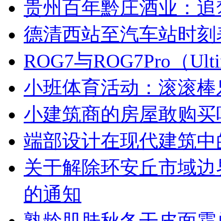
贵州百年黔庄酒业：追
德清西站至汽车站时刻
ROG7与ROG7Pro（U
小班体育活动：滚滚棒
小建筑商的房屋敢购买
端部设计在现代建筑中
关于解除环安丘市域边
的通知
熟龄肌肤秋冬干皮面霜