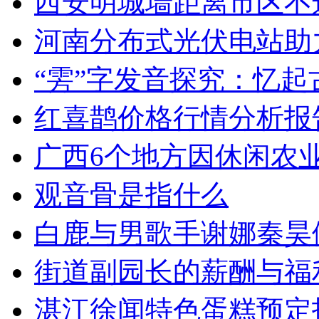
西安明城墙距离市区不
河南分布式光伏电站助
“雱”字发音探究：忆起
红喜鹊价格行情分析报
广西6个地方因休闲农
观音骨是指什么
白鹿与男歌手谢娜秦昊
街道副园长的薪酬与福
湛江徐闻特色蛋糕预定