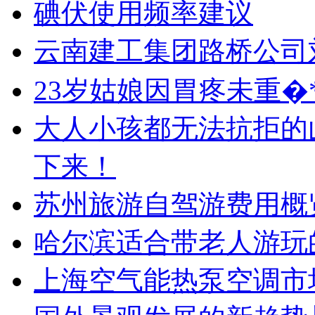
碘伏使用频率建议
云南建工集团路桥公司
23岁姑娘因胃疼未重�
大人小孩都无法抗拒的
下来！
苏州旅游自驾游费用概
哈尔滨适合带老人游玩
上海空气能热泵空调市