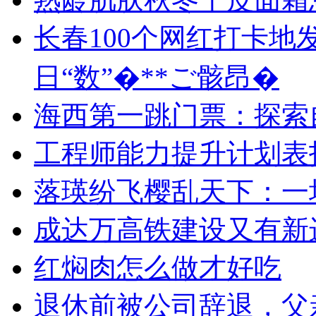
长春100个网红打卡地
日“数”�**ご骸昂�
海西第一跳门票：探索
工程师能力提升计划表
落瑛纷飞樱乱天下：一
成达万高铁建设又有新
红焖肉怎么做才好吃
退休前被公司辞退，父