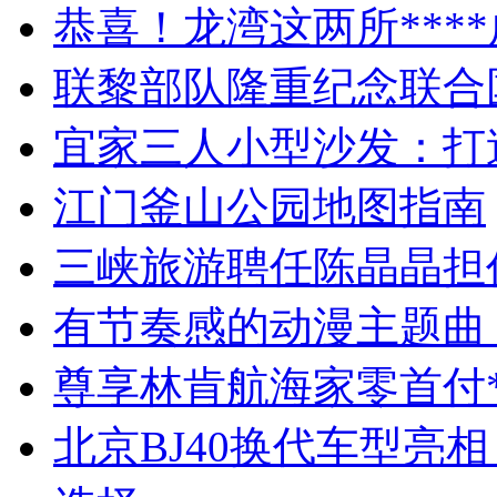
恭喜！龙湾这两所****
联黎部队隆重纪念联合
宜家三人小型沙发：打
江门釜山公园地图指南
三峡旅游聘任陈晶晶担
有节奏感的动漫主题曲
尊享林肯航海家零首付*
北京BJ40换代车型亮