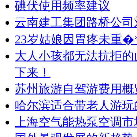
碘伏使用频率建议
云南建工集团路桥公司
23岁姑娘因胃疼未重�
大人小孩都无法抗拒的
下来！
苏州旅游自驾游费用概
哈尔滨适合带老人游玩
上海空气能热泵空调市