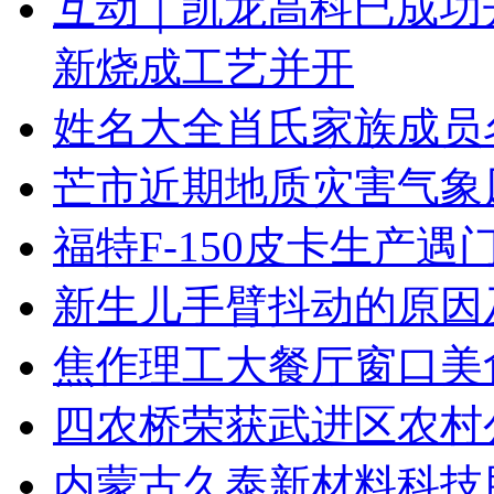
互动｜凯龙高科已成功
新烧成工艺并开
姓名大全肖氏家族成员
芒市近期地质灾害气象
福特F-150皮卡生产
新生儿手臂抖动的原因
焦作理工大餐厅窗口美
四农桥荣获武进区农村
内蒙古久泰新材料科技