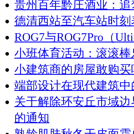
贵州百年黔庄酒业：追
德清西站至汽车站时刻
ROG7与ROG7Pro（U
小班体育活动：滚滚棒
小建筑商的房屋敢购买
端部设计在现代建筑中
关于解除环安丘市域边
的通知
熟龄肌肤秋冬干皮面霜