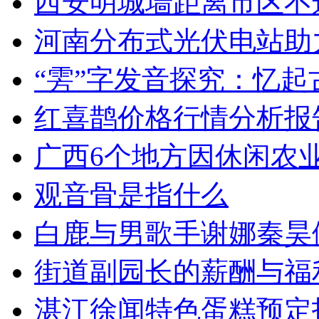
西安明城墙距离市区不
河南分布式光伏电站助
“雱”字发音探究：忆起
红喜鹊价格行情分析报
广西6个地方因休闲农
观音骨是指什么
白鹿与男歌手谢娜秦昊
街道副园长的薪酬与福
湛江徐闻特色蛋糕预定