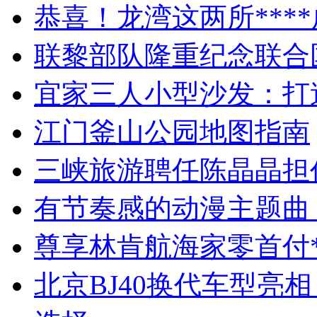
恭喜！龙湾这两所****
联黎部队隆重纪念联合
宜家三人小型沙发：打
江门釜山公园地图指南
三峡旅游聘任陈晶晶担
有节奏感的动漫主题曲
尊享林肯航海家零首付*
北京BJ40换代车型亮