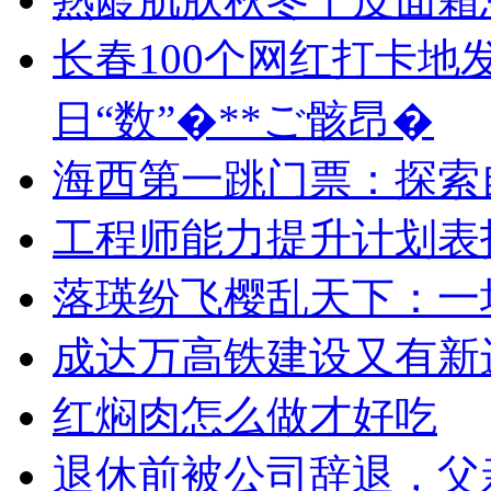
长春100个网红打卡地
日“数”�**ご骸昂�
海西第一跳门票：探索
工程师能力提升计划表
落瑛纷飞樱乱天下：一
成达万高铁建设又有新
红焖肉怎么做才好吃
退休前被公司辞退，父