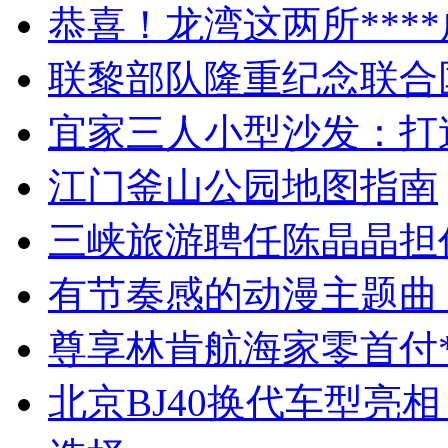
恭喜！龙湾这两所****
联黎部队隆重纪念联合
宜家三人小型沙发：打
江门釜山公园地图指南
三峡旅游聘任陈晶晶担
有节奏感的动漫主题曲
尊享林肯航海家零首付*
北京BJ40换代车型亮