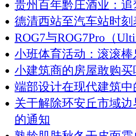
贵州百年黔庄酒业：追
德清西站至汽车站时刻
ROG7与ROG7Pro（U
小班体育活动：滚滚棒
小建筑商的房屋敢购买
端部设计在现代建筑中
关于解除环安丘市域边
的通知
熟龄肌肤秋冬干皮面霜