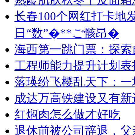
长春100个网红打卡地
日“数”�**ご骸昂�
海西第一跳门票：探索
工程师能力提升计划表
落瑛纷飞樱乱天下：一
成达万高铁建设又有新
红焖肉怎么做才好吃
退休前被公司辞退，父