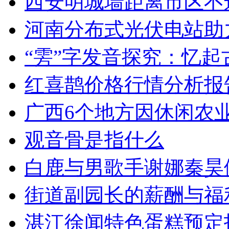
西安明城墙距离市区不
河南分布式光伏电站助
“雱”字发音探究：忆起
红喜鹊价格行情分析报
广西6个地方因休闲农
观音骨是指什么
白鹿与男歌手谢娜秦昊
街道副园长的薪酬与福
湛江徐闻特色蛋糕预定