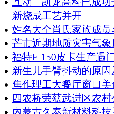
互动｜凯龙高科已成功
新烧成工艺并开
姓名大全肖氏家族成员
芒市近期地质灾害气象
福特F-150皮卡生产
新生儿手臂抖动的原因
焦作理工大餐厅窗口美
四农桥荣获武进区农村
内蒙古久泰新材料科技