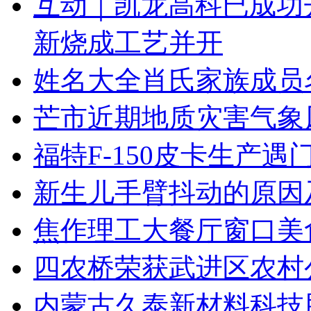
互动｜凯龙高科已成功
新烧成工艺并开
姓名大全肖氏家族成员
芒市近期地质灾害气象
福特F-150皮卡生产
新生儿手臂抖动的原因
焦作理工大餐厅窗口美
四农桥荣获武进区农村
内蒙古久泰新材料科技