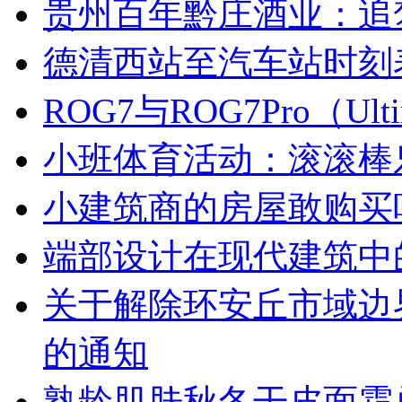
贵州百年黔庄酒业：追
德清西站至汽车站时刻
ROG7与ROG7Pro（U
小班体育活动：滚滚棒
小建筑商的房屋敢购买
端部设计在现代建筑中
关于解除环安丘市域边
的通知
熟龄肌肤秋冬干皮面霜