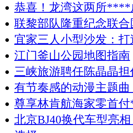
恭喜！龙湾这两所****
联黎部队隆重纪念联合
宜家三人小型沙发：打
江门釜山公园地图指南
三峡旅游聘任陈晶晶担
有节奏感的动漫主题曲
尊享林肯航海家零首付*
北京BJ40换代车型亮