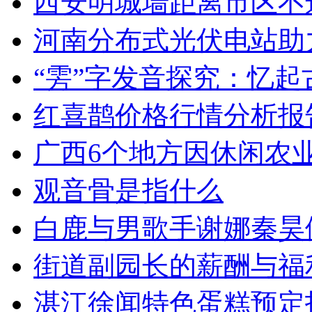
西安明城墙距离市区不
河南分布式光伏电站助
“雱”字发音探究：忆起
红喜鹊价格行情分析报
广西6个地方因休闲农
观音骨是指什么
白鹿与男歌手谢娜秦昊
街道副园长的薪酬与福
湛江徐闻特色蛋糕预定