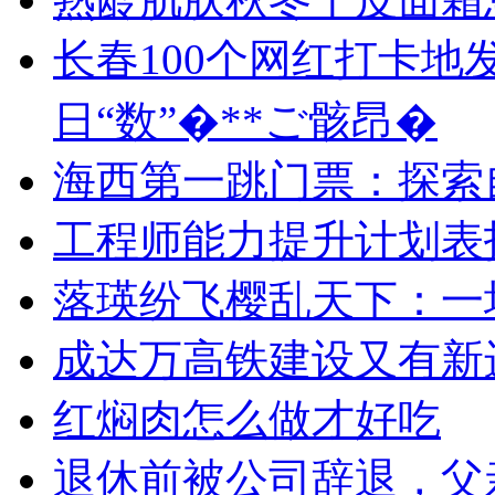
长春100个网红打卡地
日“数”�**ご骸昂�
海西第一跳门票：探索
工程师能力提升计划表
落瑛纷飞樱乱天下：一
成达万高铁建设又有新
红焖肉怎么做才好吃
退休前被公司辞退，父