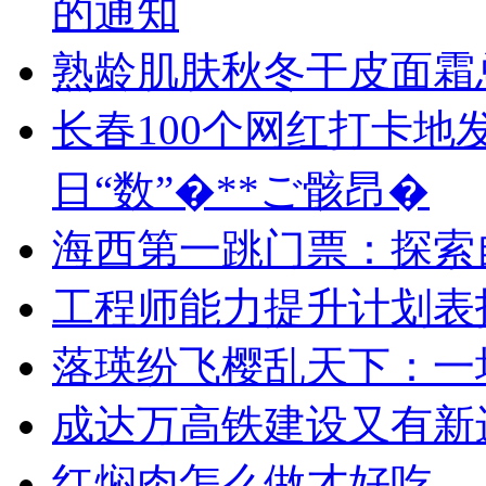
的通知
熟龄肌肤秋冬干皮面霜
长春100个网红打卡地
日“数”�**ご骸昂�
海西第一跳门票：探索
工程师能力提升计划表
落瑛纷飞樱乱天下：一
成达万高铁建设又有新
红焖肉怎么做才好吃