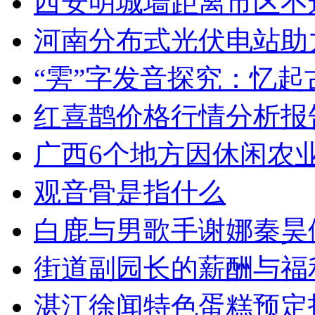
西安明城墙距离市区不
河南分布式光伏电站助
“雱”字发音探究：忆起
红喜鹊价格行情分析报
广西6个地方因休闲农
观音骨是指什么
白鹿与男歌手谢娜秦昊
街道副园长的薪酬与福
湛江徐闻特色蛋糕预定