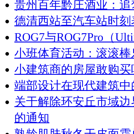
贵州百年黔庄酒业：追
德清西站至汽车站时刻
ROG7与ROG7Pro（U
小班体育活动：滚滚棒
小建筑商的房屋敢购买
端部设计在现代建筑中
关于解除环安丘市域边
的通知
熟龄肌肤秋冬干皮面霜