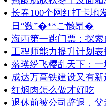
长春100个网红打卡地
日“数”�**ご骸昂�
海西第一跳门票：探索
工程师能力提升计划表
落瑛纷飞樱乱天下：一
成达万高铁建设又有新
红焖肉怎么做才好吃
退休前被公司辞退，父