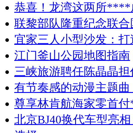
恭喜！龙湾这两所****
联黎部队隆重纪念联合
宜家三人小型沙发：打
江门釜山公园地图指南
三峡旅游聘任陈晶晶担
有节奏感的动漫主题曲
尊享林肯航海家零首付*
北京BJ40换代车型亮